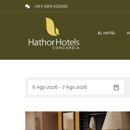
Skip to content
+54 9 0345-4222362
EL HOTEL
H