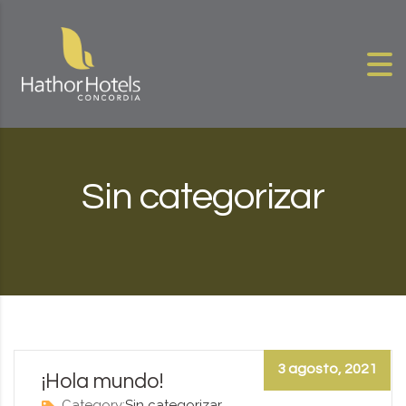
Skip to content
Sin categorizar
3 agosto, 2021
¡Hola mundo!
Category:
Sin categorizar